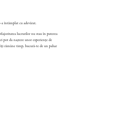
s-a întâmplat cu adevărat.
Majoritatea lucrurilor nu stau în puterea
ri pot da naștere unor experiențe de
ă îți rămâne timp, bucură-te de un pahar