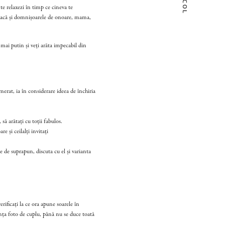
te relaxezi în timp ce cineva te
dacă și domnișoarele de onoare, mama,
 mai putin și veți arăta impecabil din
merat, ia în considerare ideea de închiria
să arătați cu toții fabulos.
e și ceilalți invitați
 de suprapun, discuta cu el și varianta
rificați la ce ora apune soarele în
nța foto de cuplu, până nu se duce toată