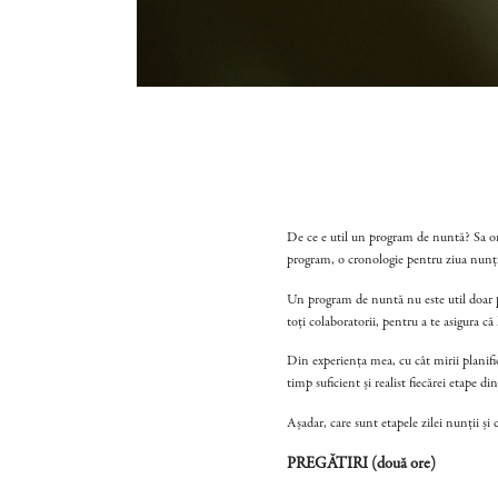
De ce e util un program de nuntă? Sa org
program, o cronologie pentru ziua nunții.
Un program de nuntă nu este util doar pen
toți colaboratorii, pentru a te asigura că 
Din experiența mea, cu cât mirii planifi
timp suficient și realist fiecărei etape 
Așadar, care sunt etapele zilei nunții ș
PREGĂTIRI (două ore)