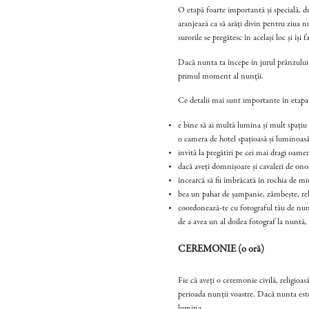
O etapă foarte importantă și specială, du
aranjează ca să arăți divin pentru ziua n
surorile se pregătesc în același loc și își
Dacă nunta ta începe în jurul prânzului ș
primul moment al nunțîi.
Ce detalii mai sunt importante în etapa
e bine să ai multă lumina și mult spațiu 
o camera de hotel spațioasă și luminoasă
invită la pregătiri pe cei mai dragi oameni
dacă aveți domnișoare și cavaleri de onoar
încearcă să fii îmbrăcată în rochia de mi
bea un pahar de șampanie, zâmbește, rel
coordonează-te cu fotograful tău de nunt
de a avea un al doilea fotograf la nunt
CEREMONIE (o oră)
Fie că aveți o ceremonie civilă, religioa
perioada nunții voastre. Dacă nunta est
lumina.