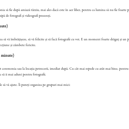
nia să fie după amiază târziu, mai ales dacă este în aer liber, pentru ca lumina să nu fie foarte p
ipă de fotografi și videografi prezenți.
ute)
 să vă îmbrățișeze, să vă felicite și să facă fotografii cu voi. E un moment foarte drăguț și un p
țiune și zâmbete fericite.
minute)
at ceremonia sau la locația petrecerii, imediat după. Cu cât mai repede cu atât mai bine, pentru c
u să ii mai aduni pentru fotografii.
e să vă ajute. Îi puteți organiza pe grupuri mai mici: