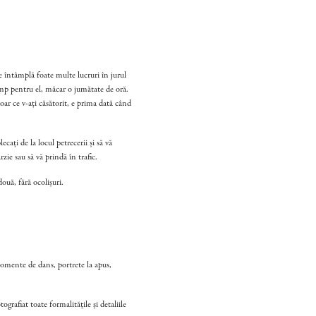
e întâmplă foate multe lucruri în jurul
timp pentru el, măcar o jumătate de oră.
oar ce v-ați căsătorit, e prima dată când
cați de la locul petrecerii și să vă
zie sau să vă prindă în trafic.
ouă, fără ocolișuri.
 momente de dans, portrete la apus,
grafiat toate formalitățile și detaliile