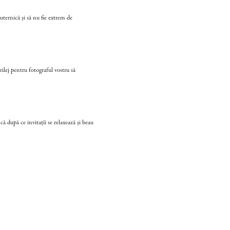
uternică și să nu fie extrem de
rilej pentru fotograful vostru să
ă după ce invitațîi se relaxează și beau