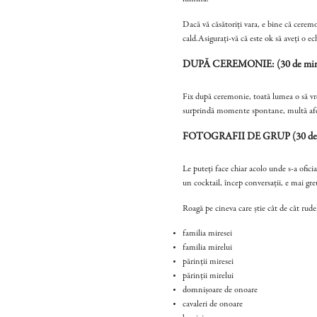
Dacă vă căsătoriți vara, e bine că ceremo
cald.Asigurați-vă că este ok să aveți o ech
DUPĂ CEREMONIE: (30 de min
Fix după ceremonie, toată lumea o să vrea
surprindă momente spontane, multă afec
FOTOGRAFII DE GRUP (30 de 
Le puteți face chiar acolo unde s-a ofici
un cocktail, încep conversații, e mai gre
Roagă pe cineva care știe cât de cât rudel
familia miresei
familia mirelui
părinții miresei
părinții mirelui
domnișoare de onoare
cavaleri de onoare