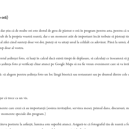
oră)
r știu că de multe ori este destul de greu de păstrat o oră în program pentru asta, pentru că s
a mult de la propria voastră nuntă, dar e un moment atât de important încât trebuie să păstrați 
 zilei când sunteți doar voi doi, puteți să va uitați unul la celălalt cu adevărat. Până la urmă, d
imp doar al vostru.
l ședinței foto, să luați în calcul dacă există timpi de deplasare, să calculați ce înseamnă să ple
u ședința foto și verificați chiar atunci pe Google Maps să nu fie vreun eveniment care să va întâr
: să alegem pentru ședința foto un loc lângă biserică sau restaurant sau pe drumul dintre cele d
ur că trece ca un vis.
mente care crezi că au importanță (sosirea invitaților, servirea mesei, primul dans, discursuri,
lte momente speciale din program.)
teva portrete la asfințit, lumina este superbă atunci. Asigură-te că fotograful tău de nuntă a foto