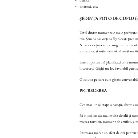
bunici
prieteni, etc.
ȘEDINȚA FOTO DE CUPLU (o 
Unul dintre momentele mele preferate, da
tău. Știu că nu vreți să fiți plecați pre
Nu o să va pară rău, e singurul moment al
sunteți soț și soție, este ok să aveți un t
Este important să planificați bine momentu
întoarceți. Gășiți un loc favorabil pentr
O soluție pe care eu o găsesc convenabilă
PETRECEREA
Cea mai lungă etapă a nunții, dar te asig
Fă o listă cu cât mai multe detalii și mo
tăierea tortului, moment de artificii, a
Păstrează măcar un sfert de oră pentru câ