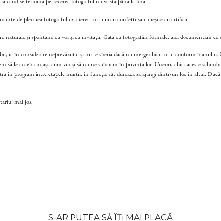
cia când se termină petrecerea fotograful nu va sta până la final.
nte de plecarea fotografului: tăierea tortului cu confetti sau o ieșire cu artificii.
 naturale și spontane cu voi și cu invitații. Gata cu fotografiile formale, aici documentăm ce 
ibil, ia în considerare neprevăzutul și nu te speria dacă nu merge chiar totul conform planului. 
m să le acceptăm așa cum vin și să nu ne supărăm în privința lor. Uneori, chiar aceste schimbă
tra în program între etapele nunții, în funcție cât durează să ajungi dintr-un loc în altul. Dac
tariu, mai jos.
S-AR PUTEA SĂ ÎȚi MAI PLACĂ