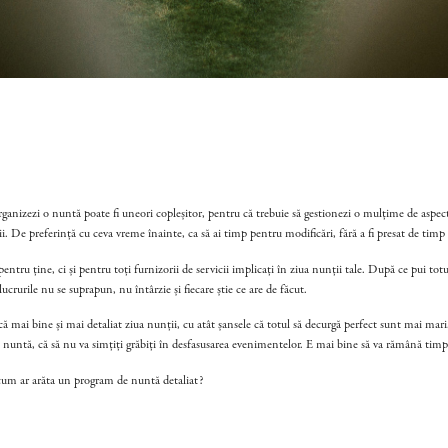
anizezi o nuntă poate fi uneori copleșitor, pentru că trebuie să gestionezi o mulțime de aspect
 De preferință cu ceva vreme înainte, ca să ai timp pentru modificări, fără a fi presat de timp ș
tru ține, ci și pentru toți furnizorii de servicii implicați în ziua nunții tale. După ce pui tot
lucrurile nu se suprapun, nu întârzie și fiecare știe ce are de făcut.
că mai bine și mai detaliat ziua nunții, cu atât șansele că totul să decurgă perfect sunt mai mar
din nuntă, că să nu va simțiți grăbiți în desfasusarea evenimentelor. E mai bine să va rămână tim
i cum ar arăta un program de nuntă detaliat?