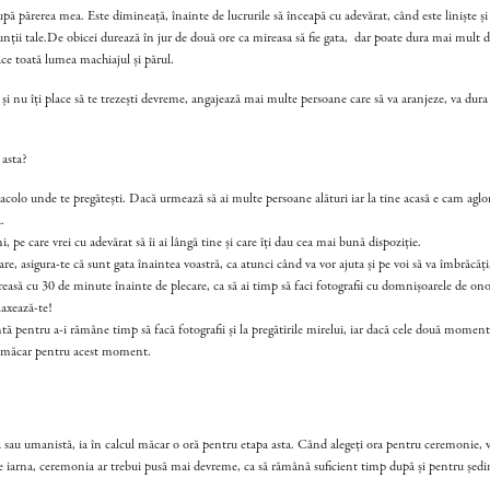
pă părerea mea. Este dimineață, înainte de lucrurile să înceapă cu adevărat, când este liniște și 
unții tale.De obicei durează în jur de două ore ca mireasa să fie gata,
dar poate dura mai mult 
 face toată lumea machiajul și părul.
i nu îți place să te trezești devreme, angajează mai multe persoane care să va aranjeze, va dura
 asta?
acolo unde te pregătești. Dacă urmează să ai multe persoane alături iar la tine acasă e cam aglo
.
, pe care vrei cu adevărat să îi ai lângă tine și care îți dau cea mai bună dispoziție.
e, asigura-te că sunt gata înaintea voastră, ca atunci când va vor ajuta și pe voi să va îmbrăcăți, 
reasă cu 30 de minute înainte de plecare, ca să ai timp să faci fotografii cu domnișoarele de onoar
axează-te!
ă pentru a-i rămâne timp să facă fotografii și la pregătirile mirelui, iar dacă cele două momente
ă, măcar pentru acest moment.
să sau umanistă, ia în calcul măcar o oră pentru etapa asta.
Când alegeți ora pentru ceremonie, ve
e iarna, ceremonia ar trebui pusă mai devreme, ca să rămână suficient timp după și pentru ședi