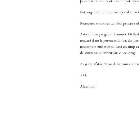
pe care le doreai, pentru că nu poți apre
Poți organiza un moment special chiar înai
Petrecerea e momentul ideal pentru cadre
Asta ar fi un program de nuntă. Fii flex
noastră și nu le putem schimba, dar pute
neuitat din ziua nunții. Lasă un timp ex
de șampanie și îmbrățișări cu cei dragi.
Ai și alte sfaturi? Lasă-le într-un comen
XO,
Alexandra