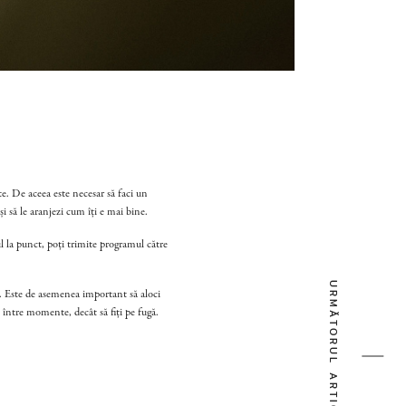
e. De aceea este necesar să faci un
i să le aranjezi cum îți e mai bine.
ul la punct, poți trimite programul către
URMĂTORUL ARTICOL
i. Este de asemenea important să aloci
p între momente, decât să fiți pe fugă.