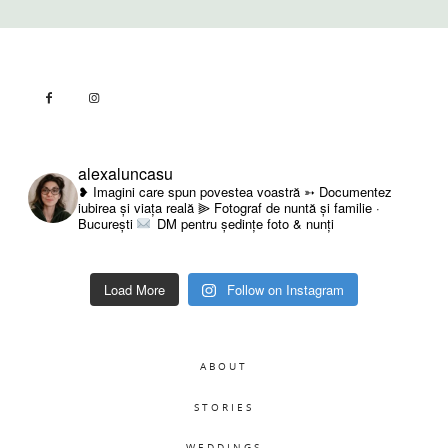
alexaluncasu
❥ Imagini care spun povestea voastră
➳ Documentez
iubirea și viața reală
⫸ Fotograf de nuntă și familie ·
București
DM pentru ședințe foto & nunți
Load More
Follow on Instagram
ABOUT
STORIES
WEDDINGS