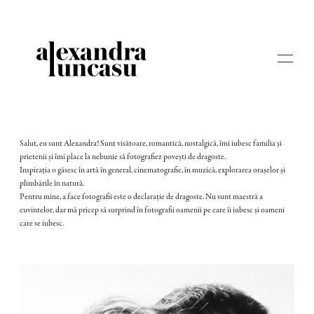
Salut, eu sunt Alexandra! Sunt visătoare, romantică, nostalgică, îmi iubesc familia și
prietenii și îmi place la nebunie să fotografiez povești de dragoste.
Inspirația o găsesc în artă în general, cinematografie, în muzică, explorarea orașelor și
ABOUT
plimbările în natură.
Pentru mine, a face fotografii este o declarație de dragoste. Nu sunt maestră a
cuvintelor, dar mă pricep să surprind în fotografii oamenii pe care îi iubesc și oameni
STORIES
care se iubesc.
WEDDINGS
STORYTELLING