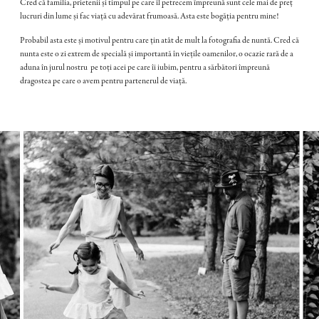
‍Cred că familia, prietenii și timpul pe care îl petrecem împreună sunt cele mai de preț
lucruri din lume și fac viață cu adevărat frumoasă. Asta este bogăția pentru mine!
Probabil asta este și motivul pentru care țin atât de mult la fotografia de nuntă. Cred că
nunta este o zi extrem de specială și importantă în viețile oamenilor, o ocazie rară de a
aduna în jurul nostru pe toți acei pe care îi iubim, pentru a sărbători împreună
dragostea pe care o avem pentru partenerul de viață.