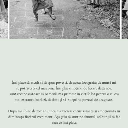
Îmi place să ascult și să spun povești, de aceea fotografia de nuntă mi
se potrivește cel mai bine. Îmi plac emoțiile, de fiecare dată noi,
sunt recunoscatoare că oamenii mă primesc în viețile lor pentru o zi, cea
mai extraordinară zi, să simt și să surprind povești de dragoste.
După mai bine de zece ani, încă mă trezesc entuziasmată și emoționată în
dimineața fiecărui eveniment. Așa știu că sunt pe drumul cel bun și că fac
ceea ce îmi place.