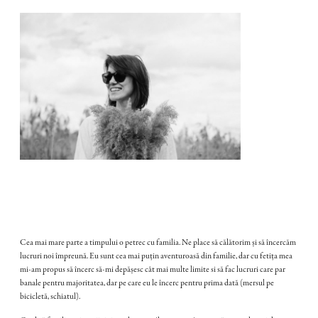
Cea mai mare parte a timpului o petrec cu familia. Ne place să călătorim și să încercăm
lucruri noi împreună. Eu sunt cea mai puțin aventuroasă din familie, dar cu fetița mea
mi-am propus să încerc să-mi depășesc cât mai multe limite si să fac lucruri care par
banale pentru majoritatea, dar pe care eu le încerc pentru prima dată (mersul pe
bicicletă, schiatul).