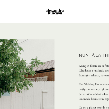
NUNTĂ LA TH
Ajung în fiecare an să fot
Claudiei și a lui Serdal es
frumoși și relaxați, la toat
The Wedding House este o 
colțișor nou aranjat și mu
petreceri în grădină relaxa
limonadă, beculețe în copa
Ce mi-a plăcut mult la nu