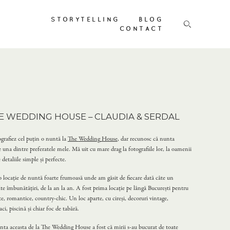
STORYTELLING
BLOG
CONTACT
E WEDDING HOUSE – CLAUDIA & SERDAL
ografiez cel puțin o nuntă la
The
Wedding
House
, dar recunosc că nunta
te una dintre preferatele mele. Mă uit cu mare drag la fotografiile lor, la oamenii
e detaliile simple și perfecte.
locație de nuntă foarte frumoasă unde am găsit de fiecare dată câte un
lte îmbunătățiri, de la an la an. A fost prima locaţie pe lângă București pentru
te, romantice, country-chic. Un loc aparte, cu cireși, decoruri vintage,
ci, piscină și chiar foc de tabără.
nta aceasta de la The Wedding House a fost că mirii s-au bucurat de toate